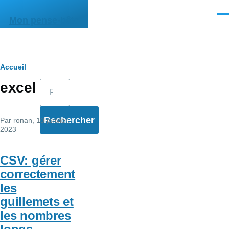
Aller au contenu principal
Men
Mon pense-bête
Fil
Accueil
Rechercher
excel
d'Ariane
Par
ronan
, 10 janvier,
2023
CSV: gérer
correctement
les
guillemets et
les nombres