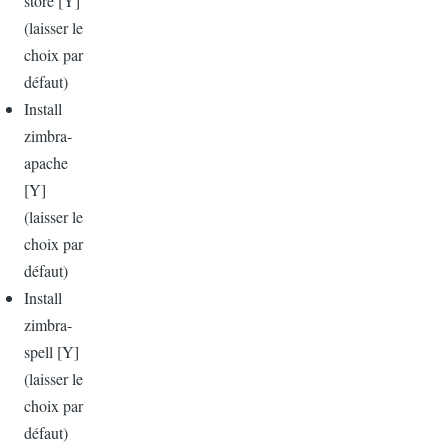
store [Y]
(
laisser
le
choix
par
défaut)
Install
zimbra-
apache
[Y]
(
laisser
le
choix
par
défaut)
Install
zimbra-
spell [Y]
(
laisser
le
choix
par
défaut)