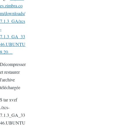
es.zimbra.co
m/downloads/
7.1.3_GA/zcs
-
7.1.3_GA_33
46.UBUNTU
8.20…
Décompresser
et restaurer
l'archive
téléchargée
$ tar xvzf
./
zcs-
7.1.3_GA_33
46.UBUNTU