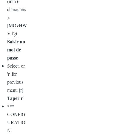
(min 6
characters
):
[MOvHW
VTgi]
Saisir un
mot de
passe
Select, or
'r' for
previous
menu [r]
Taper r
***
CONFIG
URATIO
N