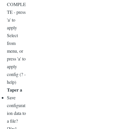
COMPLE
TE - press
'a' to
apply
Select
from
menu, or
press 'a' to
apply
config (? -
help)
Taper a
Save
configurat
ion data to
a file?
[Yes]