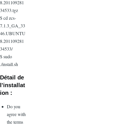
8.201109281
34533.tgz
$ cd
zcs-
7.1.3_GA_33
46.UBUNTU
8.201109281
34533
/
$ sudo
./install.sh
Détail de
l'installat
ion :
Do you
agree with
the terms