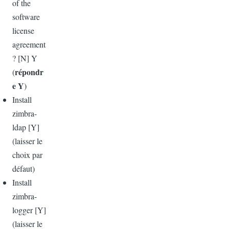
of the
software
license
agreement
? [N] Y
répondr
(
e Y
)
Install
zimbra-
ldap [Y]
(laisser le
choix par
défaut)
Install
zimbra-
logger [Y]
(
laisser
le