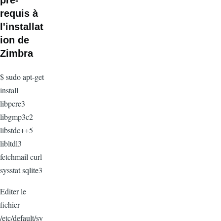
pré-
requis à
l'installat
ion de
Zimbra
$ sudo apt-get
install
libpcre3
libgmp3c2
libstdc++5
libltdl3
fetchmail curl
sysstat sqlite3
Editer le
fichier
/etc/default/sy