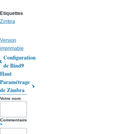
Etiquettes
Zimbra
Version
imprimable
Configuration
Liens
de Bind9
Haut
transversaux
Paramétrage
de
de Zimbra
livre
Votre nom
pour
Trucs
Commentaire
&