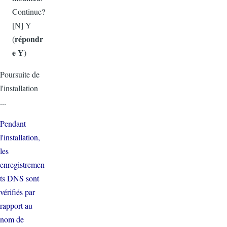
Continue?
[N] Y
répondr
(
e
Y
)
Poursuite de
l'installation
...
Pendant
l'installation,
les
enregistremen
ts DNS sont
vérifiés par
rapport au
nom de