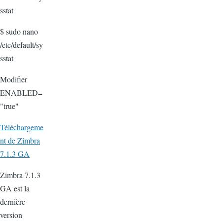
sstat
$ sudo nano
/etc/default/
sy
sstat
Modifier
ENABLED=
"true"
Téléchargeme
nt
de
Zimbra
7.1.3 GA
Zimbra 7.1.3
GA est la
dernière
version