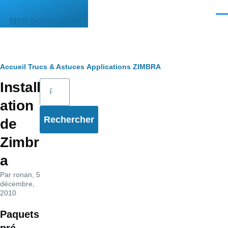
Aller au contenu principal
Men
Mon pense-bête
Fil
Accueil
Trucs & Astuces
Applications
ZIMBRA
Rechercher
Install
d'Ariane
ation
de
Zimbr
a
Par
ronan
, 5
décembre,
2010
Paquets