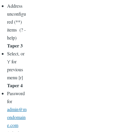
Address
unconfigu
red (**)
items (? -
help)
Taper 3
Select, or
'r' for
previous
menu [r]
Taper 4
Password
for
admin@m
ondomain
e.com