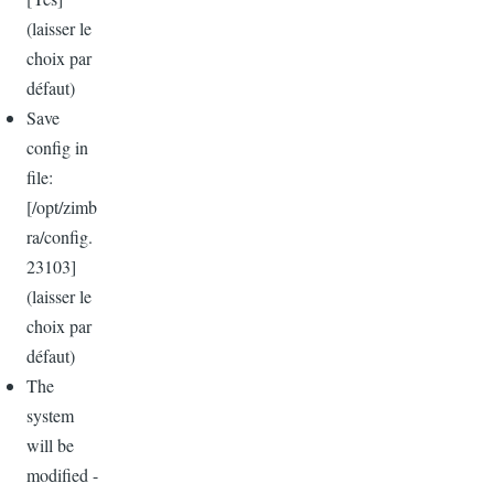
(
laisser
le
choix
par
défaut
)
Save
config in
file:
[/opt/zimb
ra/config.
23103]
(
laisser
le
choix
par
défaut
)
The
system
will be
modified -