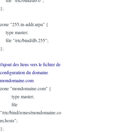
file "/etc/bind/db.0";
};
zone "255.in-addr.arpa" {
type master;
file "/etc/bind/db.255";
};
//ajout des liens vers le fichier de
configuration du domaine
mondomaine.com
zone "mondomaine.com" {
type master;
file
"/etc/bind/zones/mondomaine.co
m.hosts";
};