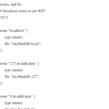
zones, and for
// broadcast zones as per RFC
1912
zone "localhost" {
type master;
file "/etc/bind/db.local";
};
zone "127.in-addr.arpa" {
type master;
file "/etc/bind/db.127";
};
zone "0.in-addr.arpa" {
type master;