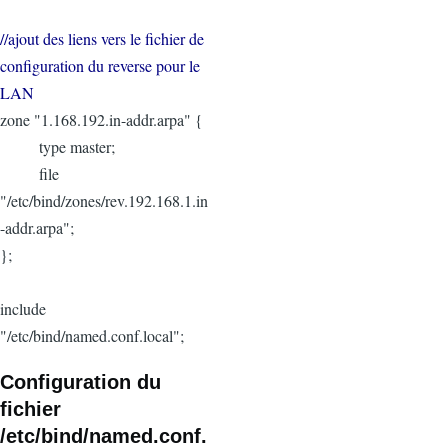
//ajout des liens vers le fichier de
configuration du reverse pour le
LAN
zone "1.168.192.in-addr.arpa" {
type master;
file
"/etc/bind/zones/rev.192.168.1.in
-addr.arpa";
};
include
"/etc/bind/named.conf.local";
Configuration du
fichier
/etc/bind/
named.conf.