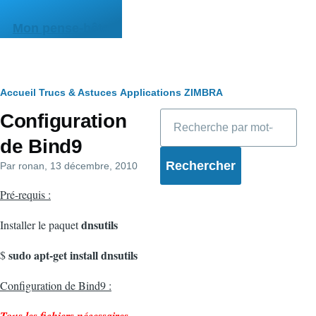
Aller au contenu principal
Mon pense-bête
Fil
Accueil
Trucs & Astuces
Applications
ZIMBRA
Rechercher
Configuration
d'Ariane
de Bind9
Par
ronan
, 13 décembre, 2010
Pré-requis :
dnsutils
Installer le paquet
sudo apt-get install dnsutils
$
Configuration de Bind9 :