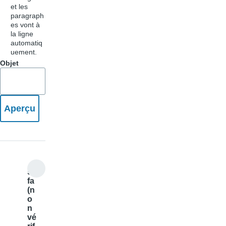
et les
paragraph
es vont à
la ligne
automatiq
uement.
Objet
sa
fa
(n
o
n
vé