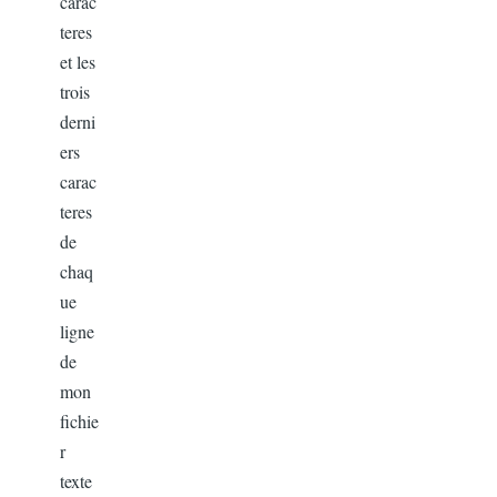
carac
teres
et les
trois
derni
ers
carac
teres
de
chaq
ue
ligne
de
mon
fichie
r
texte