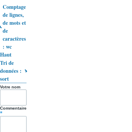
Comptage
Liens
de lignes,
de mots et
transversaux
de
de
caractères
livre
: wc
Haut
pour
Tri de
Trucs
données :
&
sort
Astuces
Votre nom
Commentaire