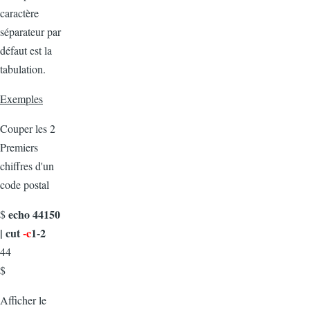
caractère
séparateur par
défaut est la
tabulation.
Exemples
Couper les 2
Premiers
chiffres d'un
code postal
echo 44150
$
| cut
-c
1-2
44
$
Afficher le