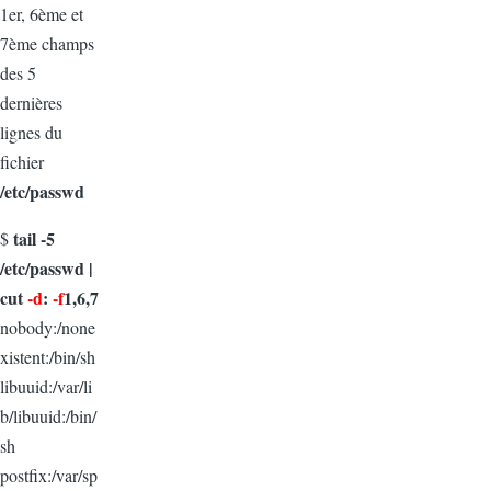
1er, 6ème et
7ème champs
des 5
dernières
lignes du
fichier
/etc/passwd
tail -5
$
/etc/passwd |
cut
-d
:
-f
1,6,7
nobody:/none
xistent:/bin/sh
libuuid:/var/li
b/libuuid:/bin/
sh
postfix:/var/sp