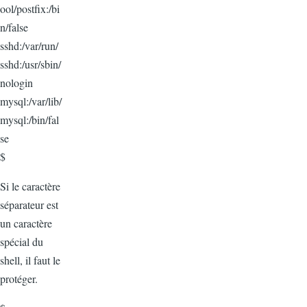
ool/postfix:/bi
n/false
sshd:/var/run/
sshd:/usr/sbin/
nologin
mysql:/var/lib/
mysql:/bin/fal
se
$
Si le caractère
séparateur est
un caractère
spécial du
shell, il faut le
protéger.