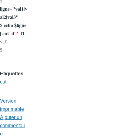
$
ligne="val1|v
al2|val3"
echo $ligne
$
| cut -d
'|'
-f1
val1
$
Etiquettes
cut
Version
imprimable
Ajouter un
commentair
e