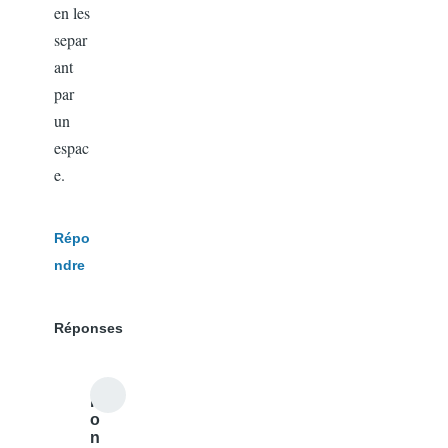
en les
separ
ant
par
un
espac
e.
Répo
ndre
Réponses
r
o
n