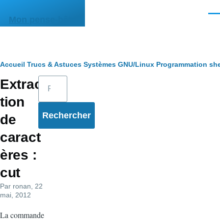
Aller au contenu principal
Men
Mon pense-bête
Fil
Accueil
Trucs & Astuces
Systèmes
GNU/Linux
Programmation she
Rechercher
Extrac
d'Ariane
tion
de
caract
ères :
cut
Par
ronan
, 22
mai, 2012
La commande