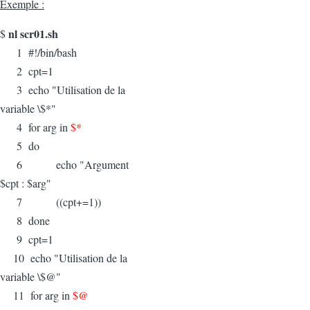
Exemple :
nl scr01.sh
$
1 #!/bin/bash
2 cpt=1
3 echo "Utilisation de la
variable \$*"
4 for arg in
$*
5 do
6 echo "Argument
$cpt : $arg"
7 ((cpt+=1))
8 done
9 cpt=1
10 echo "Utilisation de la
variable \$@"
11 for arg in
$@