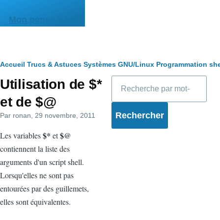
Aller au contenu principal
Mon pense-bête
Fil
Accueil
Trucs & Astuces
Systèmes
GNU/Linux
Programmation she
Rechercher
Utilisation de $*
d'Ariane
et de $@
Par
ronan
, 29 novembre, 2011
$*
$@
Les variables
et
contiennent la liste des
arguments d'un script shell.
Lorsqu'elles ne sont pas
entourées par des guillemets,
elles sont équivalentes.