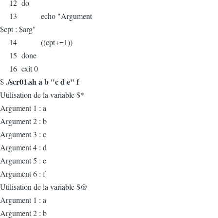
12 do
13 echo "Argument
$cpt : $arg"
14 ((cpt+=1))
15 done
16 exit 0
./scr01.sh a b "c d e" f
$
Utilisation de la variable $*
Argument 1 : a
Argument 2 : b
Argument 3 : c
Argument 4 : d
Argument 5 : e
Argument 6 : f
Utilisation de la variable $@
Argument 1 : a
Argument 2 : b