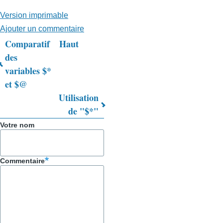
Version imprimable
Ajouter un commentaire
Comparatif
Haut
Liens
des
variables $*
transversaux
et $@
de
Utilisation
livre
de "$*"
pour
Votre nom
Trucs
&
Commentaire
Astuces