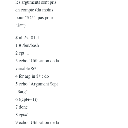
les arguments sont pris
en compte (du moins
pour "$@", pas pour
"$*").
$ nl ./scr01.sh
1 #!/bin/bash
2 cpt=1
3 echo "Utilisation de la
variable \$*"
4 for arg in $* ; do
5 echo "Argument $cpt
: $arg"
6 ((cpt+=1))
7 done
8 cpt=1
9 echo "Utilisation de la