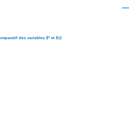
Men
mparatif des variables $* et $@