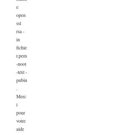
e
open
ssl
rsa -
in
fichie
r.pem
-noot
-text -
pubin
.
Merc
i
pour
votre
aide