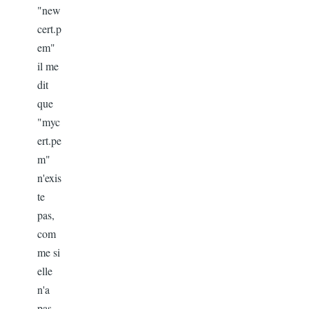
"new
cert.p
em"
il me
dit
que
"myc
ert.pe
m"
n'exis
te
pas,
com
me si
elle
n'a
pas