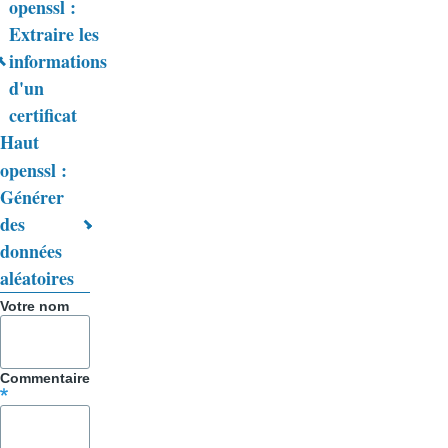
openssl :
Liens
Extraire les
informations
transversaux
d'un
de
certificat
livre
Haut
openssl :
pour
Générer
Trucs
des
&
données
aléatoires
Astuces
Votre nom
Commentaire