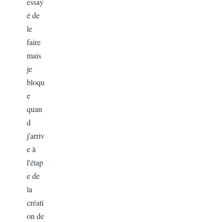
essay
é de
le
faire
mais
je
bloqu
e
quan
d
j'arriv
e à
l'étap
e de
la
créati
on de