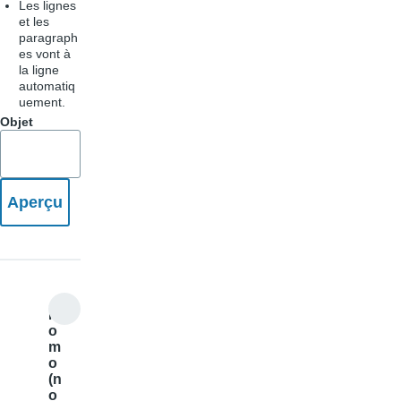
Les lignes
et les
paragraph
es vont à
la ligne
automatiq
uement.
Objet
M
o
m
o
(n
o