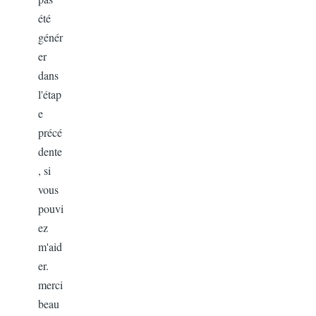
été
génér
er
dans
l'étap
e
précé
dente
, si
vous
pouvi
ez
m'aid
er.
merci
beau