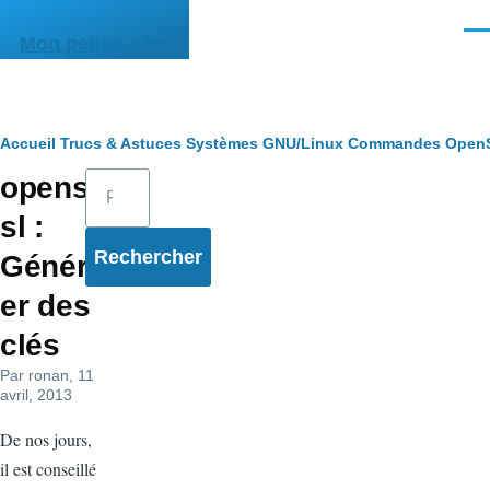
Aller au contenu principal
Men
Mon pense-bête
Fil
Accueil
Trucs & Astuces
Systèmes
GNU/Linux
Commandes
Open
Rechercher
opens
d'Ariane
sl :
Génér
er des
clés
Par
ronan
, 11
avril, 2013
De nos jours,
il est conseillé