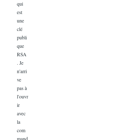
qui
est
une
clé
publi
que
RSA
. Je
n'arri
ve
pas à
l'ouvr
ir
avec
la
com
mand