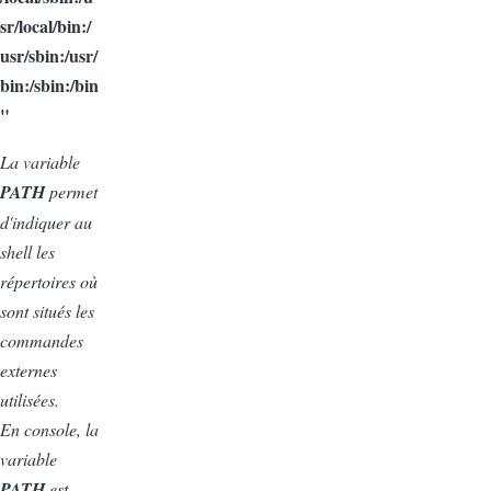
sr/local/bin:/
usr/sbin:/usr/
bin:/sbin:/bin
"
La variable
PATH
permet
d'indiquer au
shell les
répertoires où
sont situés les
commandes
externes
utilisées.
En console, la
variable
PATH
est