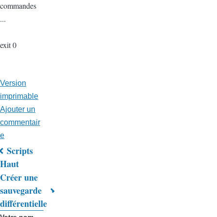
commandes
...
exit 0
Version
imprimable
Ajouter un
commentair
e
Scripts
Liens
Haut
Créer une
transversaux
sauvegarde
de
différentielle
livre