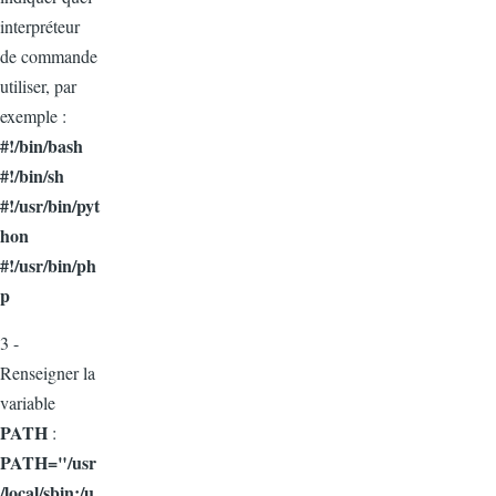
interpréteur
de commande
utiliser, par
exemple :
#!/bin/bash
#!/bin/sh
#!/usr/bin/pyt
hon
#!/usr/bin/ph
p
3 -
Renseigner la
variable
PATH
:
PATH="/usr
/local/sbin:/u