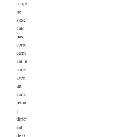
script
ne
s'exé
cute
pas
corre
ctem
ent, il
sorte
avec
un
code
retou
r
différ
ent
de 0.