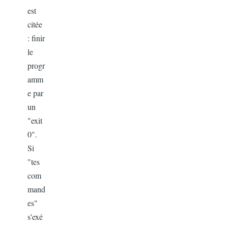
est
citée
: finir
le
progr
amm
e par
un
"exit
0".
Si
"tes
com
mand
es"
s'exé