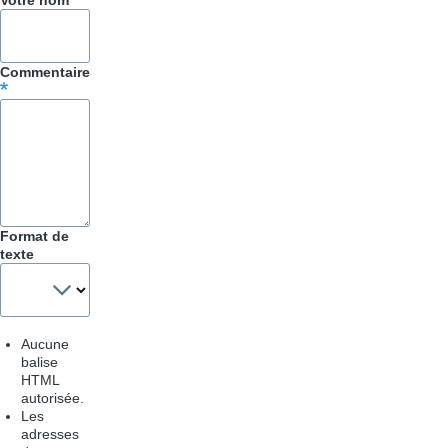
Votre nom
pour
Trucs
Commentaire
&
Astuces
Format de
texte
Aucune
balise
HTML
autorisée.
Les
adresses