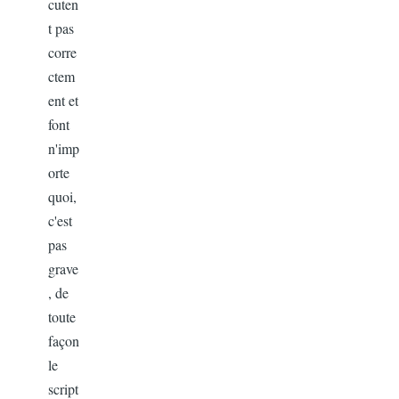
cuten
t pas
corre
ctem
ent et
font
n'imp
orte
quoi,
c'est
pas
grave
, de
toute
façon
le
script