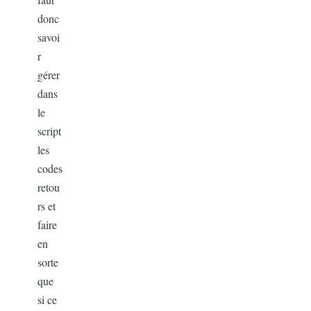
donc
savoi
r
gérer
dans
le
script
les
codes
retou
rs et
faire
en
sorte
que
si ce