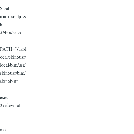
cat
$
mon_script.s
h
#!/bin/bash
PATH="/usr/l
ocal/sbin:/usr/
local/bin:/usr/
sbin:/usr/bin:/
sbin:/bin"
exec
2>/dev/null
...
mes