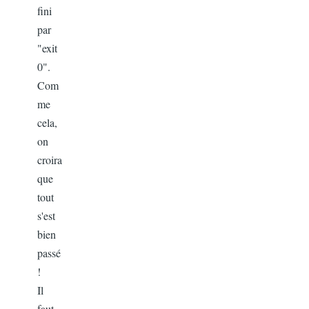
fini
par
"exit
0".
Com
me
cela,
on
croira
que
tout
s'est
bien
passé
!
Il
faut