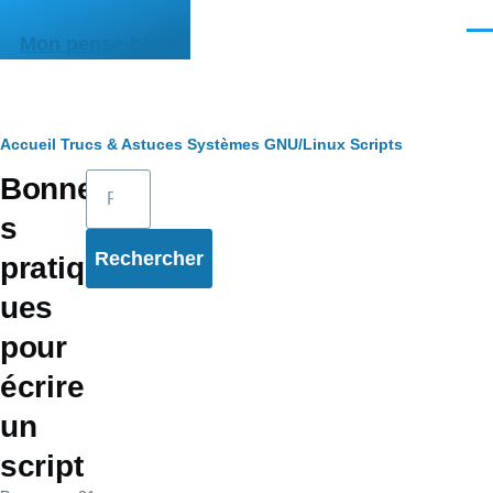
Aller au contenu principal
Men
Mon pense-bête
Fil
Accueil
Trucs & Astuces
Systèmes
GNU/Linux
Scripts
Rechercher
Bonne
d'Ariane
s
pratiq
ues
pour
écrire
un
script