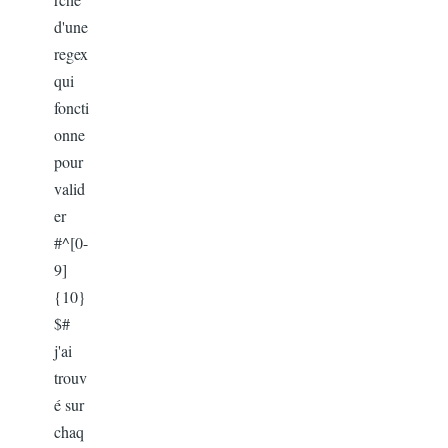
d'une
regex
qui
foncti
onne
pour
valid
er
#^[0-
9]
{10}
$#
j'ai
trouv
é sur
chaq