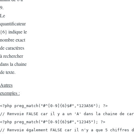
9.
Le
quantificateur
{6} indique le
nombre exact
de caractères
à rechercher
dans la chaine
de texte.
Autres
exemples :
<?php preg_match("#^[0-9]{6}$#","123A56"); ?>

// Renvoie FALSE car il y a un 'A' dans la chaine de car
<?php preg_match("#^[0-9]{6}$#","12345"); ?>

// Renvoie également FALSE car il n'y a que 5 chiffres d