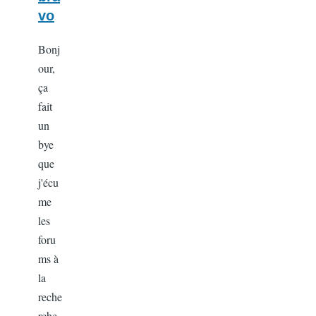
vo
Bonj
our,
ça
fait
un
bye
que
j'écu
me
les
foru
ms à
la
reche
rche