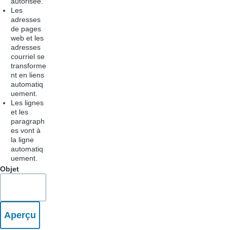
autorisée.
Les
adresses
de pages
web et les
adresses
courriel se
transforme
nt en liens
automatiq
uement.
Les lignes
et les
paragraph
es vont à
la ligne
automatiq
uement.
Objet