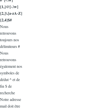
{1,}@[-.\w]
{2,}\.[a-zA-Z]
{2,4}$#
Nous
retrouvons
toujours nos
délimiteurs #
Nous
retrouvons
également nos
symboles de
dédut ^ et de
fin $ de
recherche
Notre adresse
mail doit être