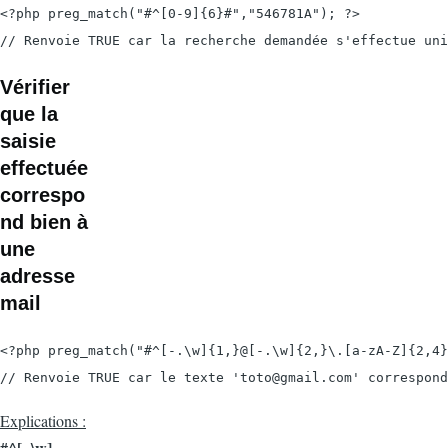
<?php preg_match("#^[0-9]{6}#","546781A"); ?>

Vérifier
que la
saisie
effectuée
correspo
nd bien à
une
adresse
mail
<?php preg_match("#^[-.\w]{1,}@[-.\w]{2,}\.[a-zA-Z]{2,4}
Explications :
#^[-.\w]