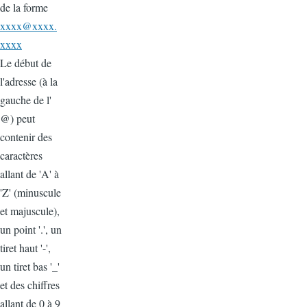
de la forme
xxxx@xxxx.
xxxx
Le début de
l'adresse (à la
gauche de l'
@) peut
contenir des
caractères
allant de 'A' à
'Z' (minuscule
et majuscule),
un point '.', un
tiret haut '-',
un tiret bas '_'
et des chiffres
allant de 0 à 9