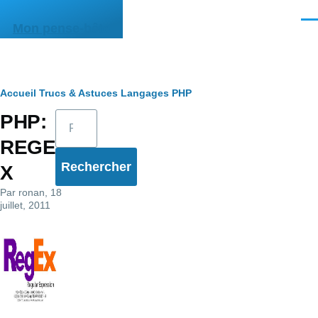
Aller au contenu principal
Men
Mon pense-bête
Fil
Accueil
Trucs & Astuces
Langages
PHP
Rechercher
PHP:
d'Ariane
REGE
X
Par
ronan
, 18
juillet, 2011