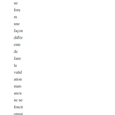
ue
foru
m
une
façon
différ
ente
de
faire
la
valid
ation
mais
aucu
ne ne
foncti
onnai