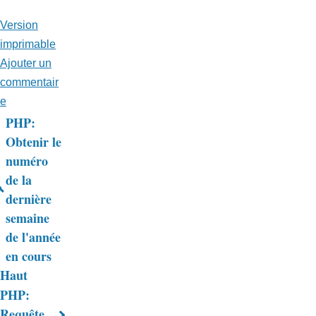
Version
imprimable
Ajouter un
commentair
e
PHP:
Liens
Obtenir le
numéro
transversaux
de la
de
dernière
livre
semaine
de l'année
pour
en cours
Trucs
Haut
&
PHP:
Requête