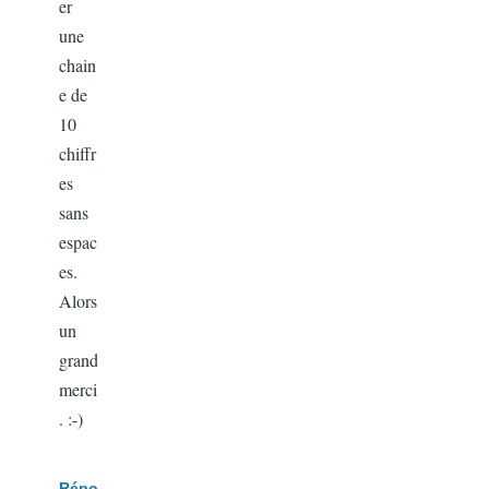
er
une
chain
e de
10
chiffr
es
sans
espac
es.
Alors
un
grand
merci
. :-)
Répo