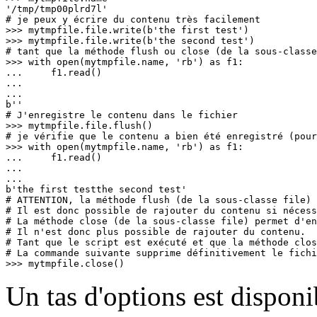
'/tmp/tmp00plrd7l'

# je peux y écrire du contenu très facilement

>>> mytmpfile.file.write(b'the first test')

>>> mytmpfile.file.write(b'the second test')

# tant que la méthode flush ou close (de la sous-classe
>>> with open(mytmpfile.name, 'rb') as f1:

...     f1.read()

...

...

b''

# J'enregistre le contenu dans le fichier

>>> mytmpfile.file.flush()

# je vérifie que le contenu a bien été enregistré (pour
>>> with open(mytmpfile.name, 'rb') as f1:

...     f1.read()

...

...

b'the first testthe second test'

# ATTENTION, la méthode flush (de la sous-classe file) 
# Il est donc possible de rajouter du contenu si nécess
# La méthode close (de la sous-classe file) permet d'en
# Il n'est donc plus possible de rajouter du contenu.

# Tant que le script est exécuté et que la méthode clos
# La commande suivante supprime définitivement le fichi
>>> mytmpfile.close()
Un tas d'options est disponi