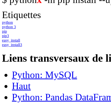
Etiquettes
python
python 3
pip
pip3
easy_install
easy_install3
Liens transversaux de l
Python: MySQL
Haut
Python: Pandas DataFra