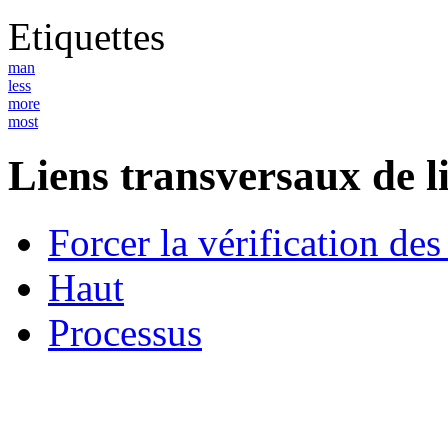
Etiquettes
man
less
more
most
Liens transversaux de l
Forcer la vérification des
Haut
Processus