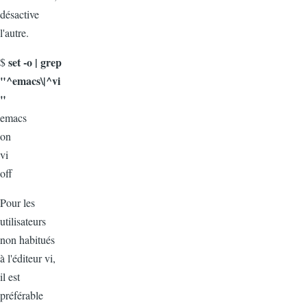
désactive
l'autre.
set -o | grep
$
"^emacs\|^vi
"
emacs
on
vi
off
Pour les
utilisateurs
non habitués
à l'éditeur vi,
il est
préférable