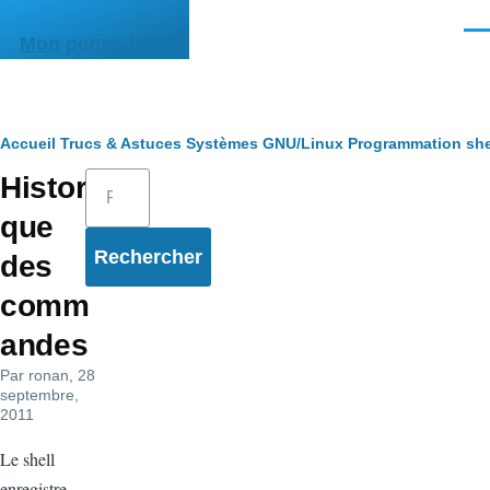
Aller au contenu principal
Men
Mon pense-bête
Fil
Accueil
Trucs & Astuces
Systèmes
GNU/Linux
Programmation she
Rechercher
Histori
d'Ariane
que
des
comm
andes
Par
ronan
, 28
septembre,
2011
Le shell
enregistre