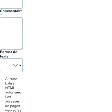
pour
Commentaire
Trucs
&
Astuces
Format de
texte
Aucune
balise
HTML
autorisée.
Les
adresses
de pages
web et les