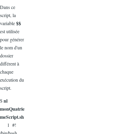
Dans ce
script, la
$$
variable
est utilisée
pour générer
le nom d'un
dossier
différent à
chaque
exécution du
script.
nl
$
monQuatrie
meScript.sh
1 #!
/bin/bash