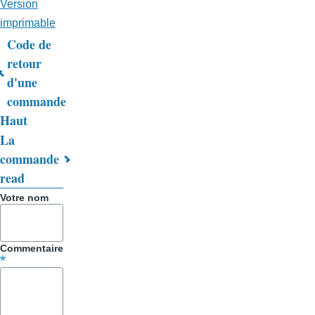
Version
imprimable
Code de
Liens
retour
d'une
transversaux
commande
de
Haut
livre
La
commande
pour
read
Trucs
Votre nom
&
Astuces
Commentaire