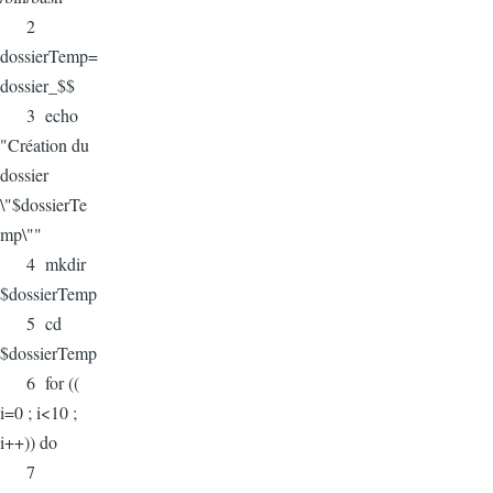
2
dossierTemp=
dossier_$$
3 echo
"Création du
dossier
\"$dossierTe
mp\""
4 mkdir
$dossierTemp
5 cd
$dossierTemp
6 for ((
i=0 ; i<10 ;
i++)) do
7