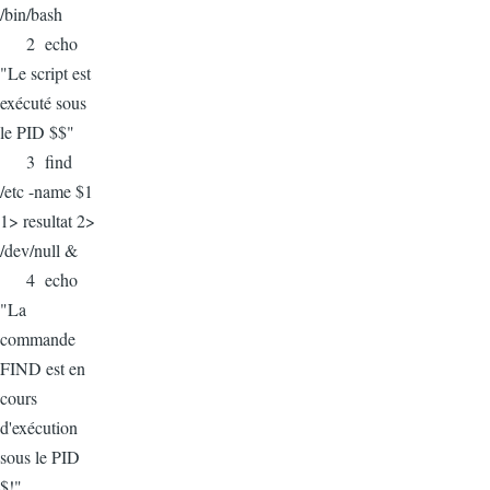
/bin/bash
2 echo
"Le script est
exécuté sous
le PID $$"
3 find
/etc -name $1
1> resultat 2>
/dev/null &
4 echo
"La
commande
FIND est en
cours
d'exécution
sous le PID
$!"