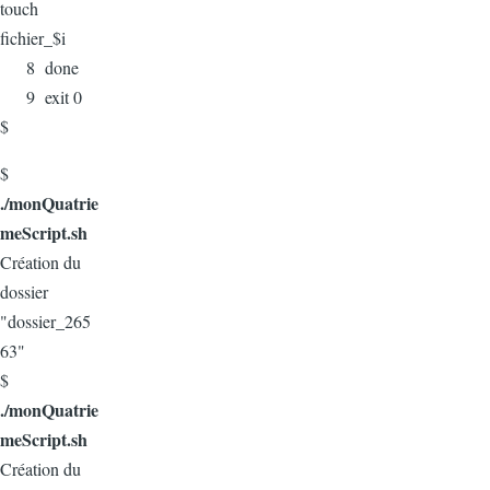
touch
fichier_$i
8 done
9 exit 0
$
$
./monQuatrie
meScript.sh
Création du
dossier
"dossier_265
63"
$
./monQuatrie
meScript.sh
Création du