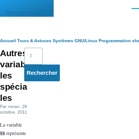
Aller au contenu principal
Men
Mon pense-bête
Fil
Accueil
Trucs & Astuces
Systèmes
GNU/Linux
Programmation she
Rechercher
Autres
d'Ariane
variab
les
spécia
les
Par
ronan
, 28
octobre, 2011
La variable
$$
représente