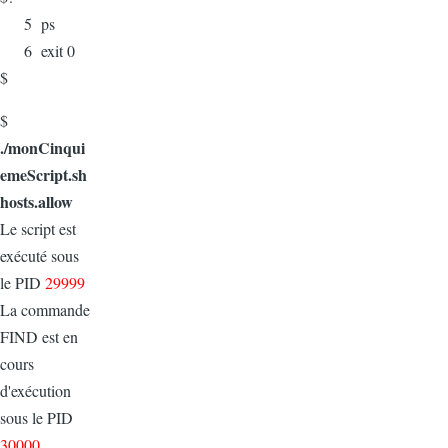
5 ps
6 exit 0
$
$
./monCinqui
emeScript.sh
hosts.allow
Le script est
exécuté sous
le PID
29999
La commande
FIND est en
cours
d'exécution
sous le PID
30000