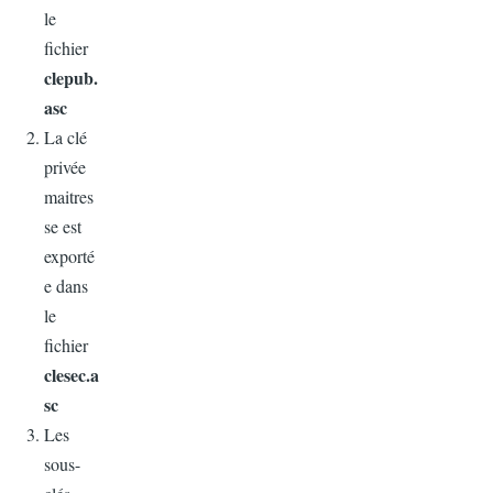
le
fichier
clepub.
asc
La clé
privée
maitres
se est
exporté
e dans
le
fichier
clesec.a
sc
Les
sous-