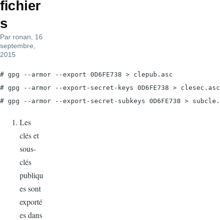
fichier
s
Par
ronan
, 16
septembre,
2015
# gpg --armor --export 0D6FE738 > clepub.asc

# gpg --armor --export-secret-keys 0D6FE738 > clesec.asc

Les
clés et
sous-
clés
publiqu
es sont
exporté
es dans