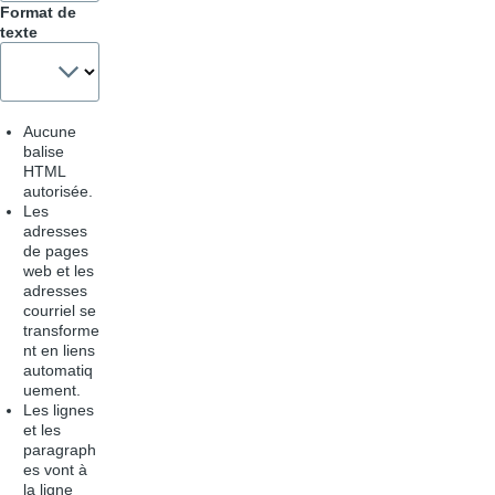
Format de
texte
Aucune
balise
HTML
autorisée.
Les
adresses
de pages
web et les
adresses
courriel se
transforme
nt en liens
automatiq
uement.
Les lignes
et les
paragraph
es vont à
la ligne