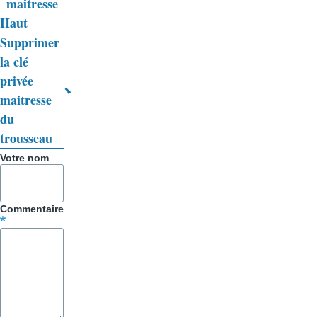
livre
maitresse
Haut
pour
Supprimer
Trucs
la clé
&
privée
maitresse
Astuces
du
trousseau
Votre nom
Commentaire