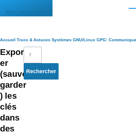
Aller au contenu principal
Men
Mon pense-bête
Fil
Accueil
Trucs & Astuces
Systèmes
GNU/Linux
GPG: Communiquer
Rechercher
Export
d'Ariane
er
(sauve
garder
) les
clés
dans
des