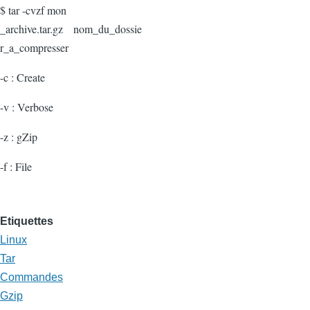
$ tar -cvzf mon
_archive.tar.gz nom_du_dossie
r_a_compresser
-c : Create
-v : Verbose
-z : gZip
-f : File
Etiquettes
Linux
Tar
Commandes
Gzip