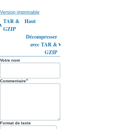
Version imprimable
TAR &
Haut
Liens
GZIP
Décompresser
transversaux
avec TAR &
de
GZIP
livre
Votre nom
pour
Trucs
Commentaire
&
Astuces
Format de texte