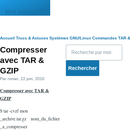
Aller au contenu principal
Mon pense-bête
Fil
Accueil
Trucs & Astuces
Systèmes
GNU/Linux
Commandes
TAR &
Rechercher
Compresser
d'Ariane
avec TAR &
GZIP
Par
ronan
, 22 juin, 2010
Compresser avec TAR &
GZIP
$ tar -cvzf mon
_archive.tar.gz nom_du_fichier
_a_compresser