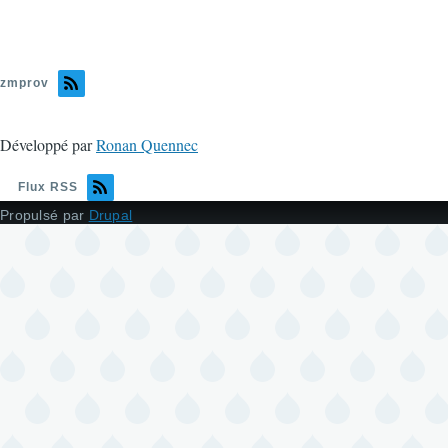
zmprov
Développé par
Ronan Quennec
Flux RSS
Propulsé par
Drupal