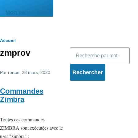
Aller au contenu principal
Mon pense-bête
Fil
Accueil
Rechercher
zmprov
d'Ariane
Par
ronan
, 28 mars, 2020
Commandes
Zimbra
Toutes ces commandes
ZIMBRA sont exécutées avec le
user "zimbra" :