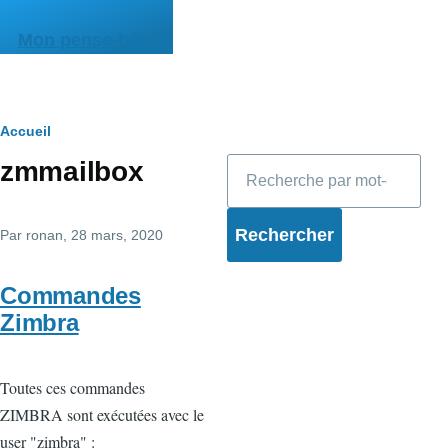
Aller au contenu principal
Mon pense-bête
Fil
Accueil
Rechercher
zmmailbox
d'Ariane
Par
ronan
, 28 mars, 2020
Commandes
Zimbra
Toutes ces commandes
ZIMBRA sont exécutées avec le
user "zimbra" :