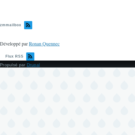
zmmailbox
Développé par
Ronan Quennec
Flux RSS
Propulsé par
Drupal