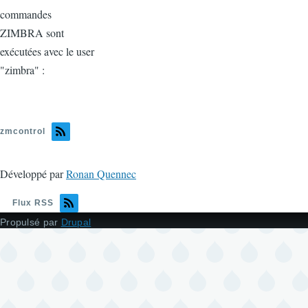
commandes
ZIMBRA sont
exécutées avec le user
"zimbra" :
zmcontrol
Développé par
Ronan Quennec
Flux RSS
Propulsé par
Drupal