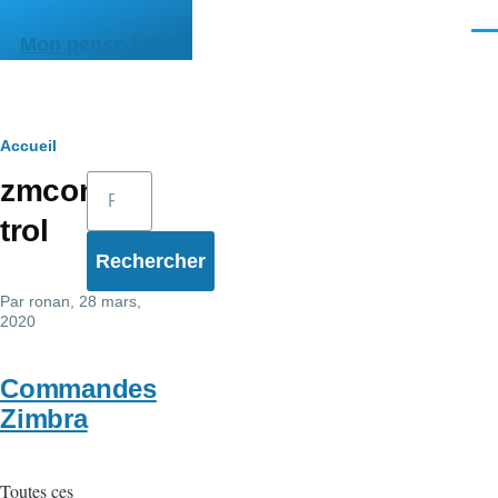
Aller au contenu principal
Men
Mon pense-bête
Fil
Accueil
Rechercher
zmcon
d'Ariane
trol
Par
ronan
, 28 mars,
2020
Commandes
Zimbra
Toutes ces