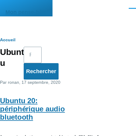
Aller au contenu principal
Men
Mon pense-bête
Fil
Accueil
Rechercher
Ubunt
d'Ariane
u
Par
ronan
, 17 septembre, 2020
Ubuntu 20:
périphérique audio
bluetooth