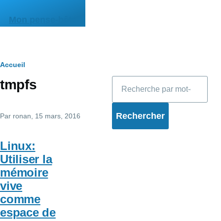
Aller au contenu principal
Mon pense-bête
Fil
Accueil
Rechercher
tmpfs
d'Ariane
Par
ronan
, 15 mars, 2016
Linux:
Utiliser la
mémoire
vive
comme
espace de