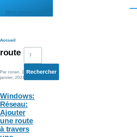
Aller au contenu principal
Men
Mon pense-bête
Fil
Accueil
Rechercher
route
d'Ariane
Par
ronan
, 12
janvier, 2021
Windows:
Réseau:
Ajouter
une route
à travers