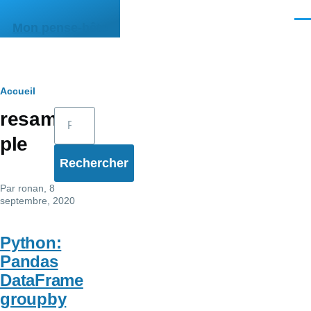
Aller au contenu principal
Men
Mon pense-bête
Fil
Accueil
Rechercher
resam
d'Ariane
ple
Par
ronan
, 8
septembre, 2020
Python:
Pandas
DataFrame
groupby