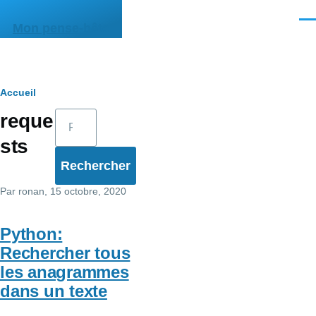
Aller au contenu principal
Men
Mon pense-bête
Fil
Accueil
Rechercher
reque
d'Ariane
sts
Par
ronan
, 15 octobre, 2020
Python:
Rechercher tous
les anagrammes
dans un texte