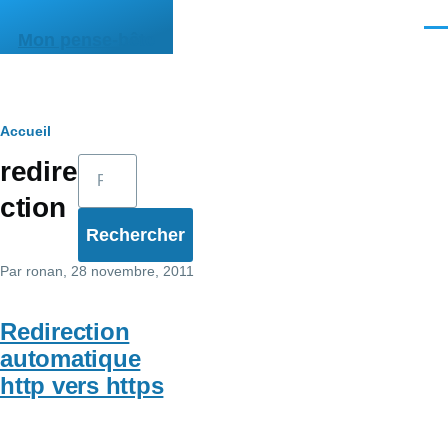
Aller au contenu principal
Men
Mon pense-bête
Fil
Accueil
Rechercher
redire
d'Ariane
ction
Par
ronan
, 28 novembre, 2011
Redirection
automatique
http vers https