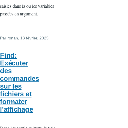
saisies dans la ou les variables
passées en argument.
Par
ronan
, 13 février, 2025
Find:
Exécuter
des
commandes
sur les
fichiers et
formater
l'affichage
Dans l'exemple suivant, je vais