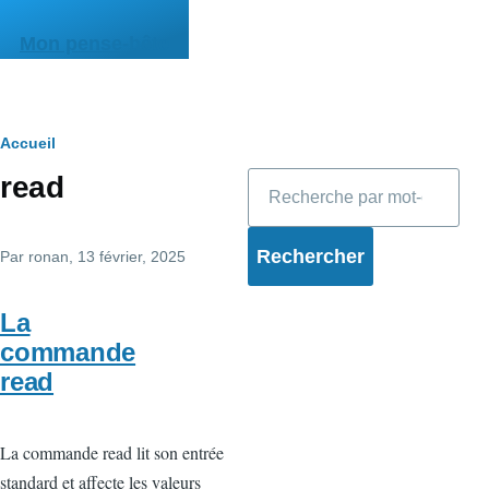
Aller au contenu principal
Mon pense-bête
Fil
Accueil
Rechercher
read
d'Ariane
Par
ronan
, 13 février, 2025
La
commande
read
La commande read lit son entrée
standard et affecte les valeurs