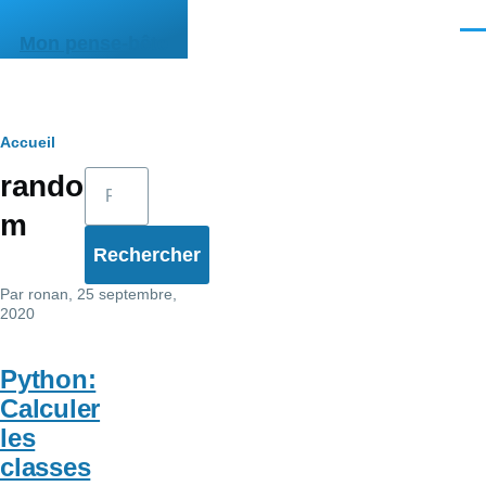
Aller au contenu principal
Men
Mon pense-bête
Fil
Accueil
Rechercher
rando
d'Ariane
m
Par
ronan
, 25 septembre,
2020
Python:
Calculer
les
classes