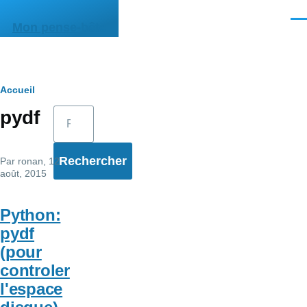
Aller au contenu principal
Men
Mon pense-bête
Fil
Accueil
Rechercher
pydf
d'Ariane
Par
ronan
, 12
août, 2015
Python:
pydf
(pour
controler
l'espace