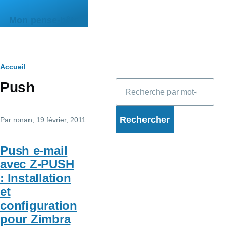
Aller au contenu principal
Mon pense-bête
Fil
Accueil
Rechercher
Push
d'Ariane
Par
ronan
, 19 février, 2011
Push e-mail
avec Z-PUSH
: Installation
et
configuration
pour Zimbra