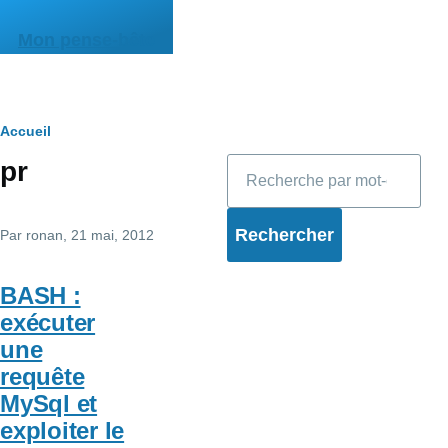
Aller au contenu principal
Mon pense-bête
Fil
Accueil
Rechercher
pr
d'Ariane
Par
ronan
, 21 mai, 2012
BASH :
exécuter
une
requête
MySql et
exploiter le