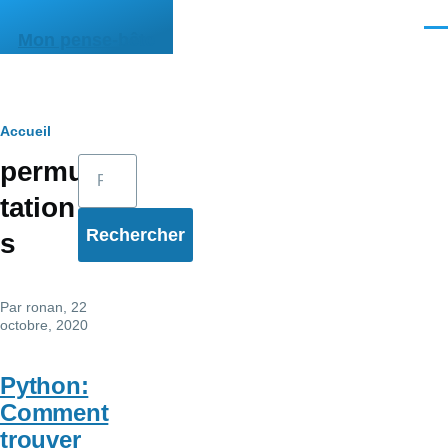
Aller au contenu principal
Men
Mon pense-bête
Fil
Accueil
Rechercher
permu
d'Ariane
tation
s
Par
ronan
, 22
octobre, 2020
Python:
Comment
trouver