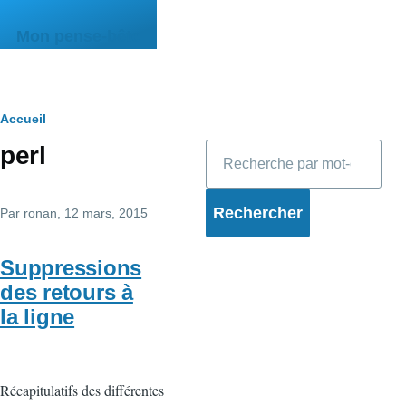
Aller au contenu principal
Mon pense-bête
Fil
Accueil
Rechercher
perl
d'Ariane
Par
ronan
, 12 mars, 2015
Suppressions
des retours à
la ligne
Récapitulatifs des différentes