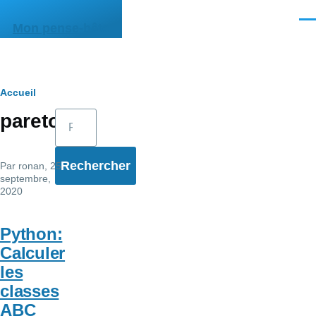
Aller au contenu principal
Men
Mon pense-bête
Fil
Accueil
Rechercher
pareto
d'Ariane
Par
ronan
, 25
septembre,
2020
Python:
Calculer
les
classes
ABC