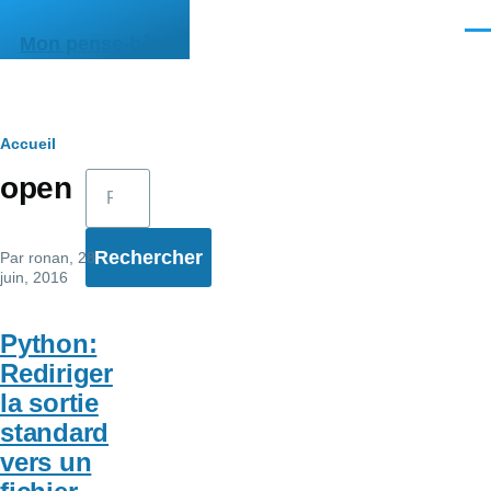
Aller au contenu principal
Men
Mon pense-bête
Fil
Accueil
Rechercher
open
d'Ariane
Par
ronan
, 28
juin, 2016
Python:
Rediriger
la sortie
standard
vers un