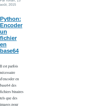
Par
ronan
, 13
août, 2015
Python:
Encoder
un
fichier
en
base64
Il est parfois
nécessaire
d'encoder en
base64 des
fichiers binaires
tels que des
images pour