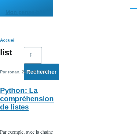
Aller au contenu principal
Men
Mon pense-bête
Fil
Accueil
Rechercher
list
d'Ariane
Par
ronan
, 24 avril, 2019
Python: La
compréhension
de listes
Par exemple, avec la chaine