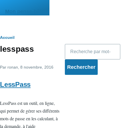
Aller au contenu principal
Mon pense-bête
Fil
Accueil
Rechercher
lesspass
d'Ariane
Par
ronan
, 8 novembre, 2016
LessPass
LessPass est un outil, en ligne,
qui permet de gérer ses différents
mots de passe en les calculant, à
la demande, à l'aide