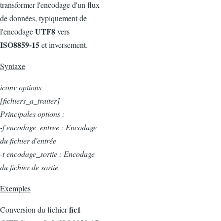
transformer l'encodage d'un flux
de données, typiquement de
UTF8
l'encodage
vers
ISO8859-15
et inversement.
Syntaxe
iconv options
[fichiers_a_traiter]
Principales options :
-f encodage_entree : Encodage
du fichier d'entrée
-t encodage_sortie : Encodage
du fichier de sortie
Exemples
fic1
Conversion du fichier