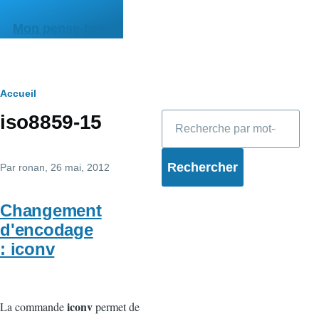
Aller au contenu principal
Mon pense-bête
Fil
Accueil
Rechercher
iso8859-15
d'Ariane
Par
ronan
, 26 mai, 2012
Changement
d'encodage
: iconv
iconv
La commande
permet de