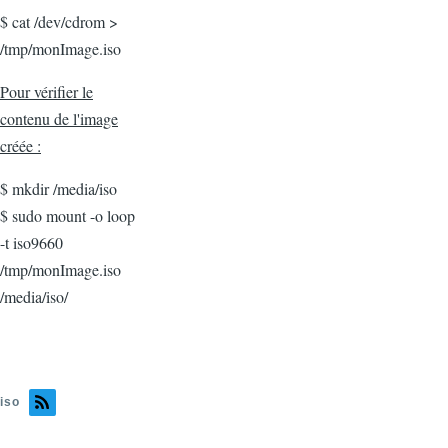
$ cat /dev/cdrom >
/tmp/monImage.iso
Pour vérifier le
contenu de l'image
créée :
$ mkdir /media/iso
$ sudo mount -o loop
-t iso9660
/tmp/monImage.iso
/media/iso/
iso