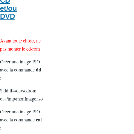
CD
et/ou
DVD
Avant toute chose, ne
pas monter le cd-rom
Créer une image ISO
dd
avec la commande
:
$ dd if=/dev/cdrom
of=/tmp/monImage.iso
Créer une image ISO
cat
avec la commande
: