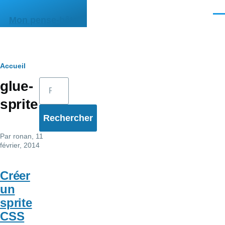
Aller au contenu principal
Men
Mon pense-bête
Fil
Accueil
Rechercher
glue-
d'Ariane
sprite
Par
ronan
, 11
février, 2014
Créer
un
sprite
CSS