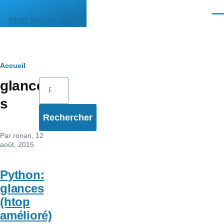
Aller au contenu principal
Men
Mon pense-bête
Fil
Accueil
Rechercher
glance
d'Ariane
s
Par
ronan
, 12
août, 2015
Python:
glances
(htop
amélioré)