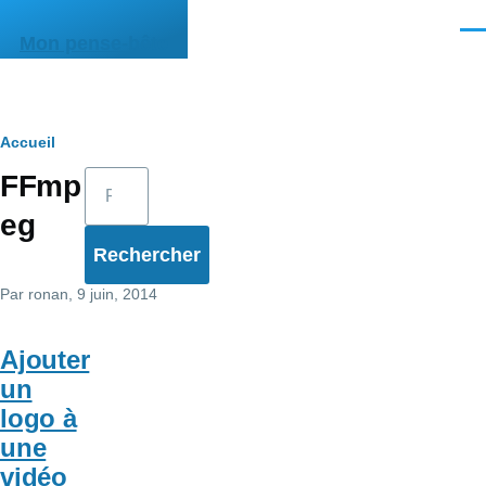
Aller au contenu principal
Men
Mon pense-bête
Fil
Accueil
Rechercher
FFmp
d'Ariane
eg
Par
ronan
, 9 juin, 2014
Ajouter
un
logo à
une
vidéo