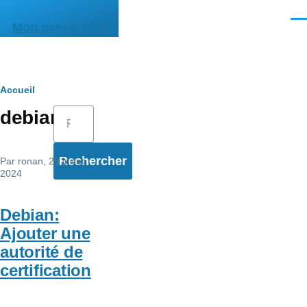
Aller au contenu principal
Men
Mon pense-bête
Fil
Accueil
Rechercher
debian
d'Ariane
Par
ronan
, 29 juillet,
2024
Debian:
Ajouter une
autorité de
certification