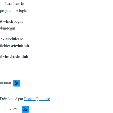
1 - Localiser le
login
programme
which login
#
/bin/login
2 - Modifier le
/etc/inittab
fichier
vim /etc/inittab
#
debian
Développé par
Ronan Quennec
Flux RSS