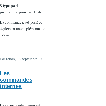
type pwd
$
pwd est une primitive du shell
pwd
La commande
possède
également une implémentation
externe :
Par
ronan
, 13 septembre, 2011
Les
commandes
internes
Une commande interne est