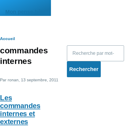
Aller au contenu principal
Mon pense-bête
Fil
Accueil
Rechercher
commandes
d'Ariane
internes
Par
ronan
, 13 septembre, 2011
Les
commandes
internes et
externes