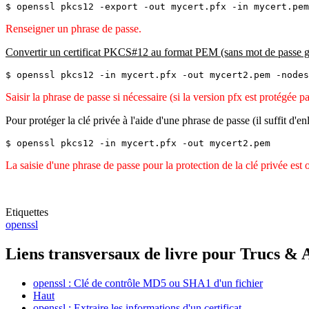
$ openssl pkcs12 -export -out mycert.pfx -in mycert.pem
Renseigner un phrase de passe.
Convertir un certificat PKCS#12 au format PEM (sans mot de passe g
$ openssl pkcs12 -in mycert.pfx -out mycert2.pem -nodes
Saisir la phrase de passe si nécessaire (si la version pfx est protégée p
Pour protéger la clé privée à l'aide d'une phrase de passe (il suffit d'en
$ openssl pkcs12 -in mycert.pfx -out mycert2.pem
La saisie d'une phrase de passe pour la protection de la clé privée est o
Etiquettes
openssl
Liens transversaux de livre pour Trucs & 
openssl : Clé de contrôle MD5 ou SHA1 d'un fichier
Haut
openssl : Extraire les informations d'un certificat