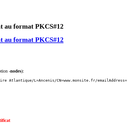
cat au format PKCS#12
cat au format PKCS#12
ption
-nodes
):
ire Atlantique/L=Ancenis/CN=www.monsite.fr/emailAddress=
ificat