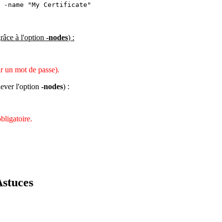
 -name "My Certificate"
râce à l'option
-nodes
) :
ar un mot de passe).
lever l'option
-nodes
) :
bligatoire.
Astuces