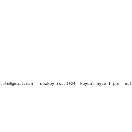
toto@gmail.com' -newkey rsa:1024 -keyout mycert.pem -out