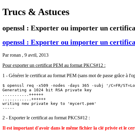
Trucs & Astuces
openssl : Exporter ou importer un certifi
openssl : Exporter ou importer un certifi
Par
ronan
, 9 avril, 2013
Pour exporter un certificat PEM au format PKCS#12 :
1 - Générer le certificat au format PEM (sans mot de passe grâce à l'o
$ openssl req -x509 -nodes -days 365 -subj '/C=FR/ST=Lo
Generating a 1024 bit RSA private key

...........++++++

............++++++

writing new private key to 'mycert.pem'

-----
2 - Exporter le certificat au format PKCS#12 :
Il est important d'avoir dans le même fichier la clé privée et le cert