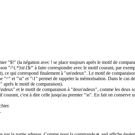
chier "$!" (la négation avec ! se place toujours après le motif de compar
on "/^(.*)\n\1$/" à faire correspondre avec le motif courant, par exempl
ent), ce qui correspond finalement à "un\ndeux". Le motif de comparaiso
igne "^" et "\n" et "\1" permet de rappeler la mémorisation. Dans le ca
!" après le motif de comparaison).
x\ndeux" et le motif de comparaison à "deux\ndeux", comme les deux son
ourant, c'est à dire celle jusqu'au premier "\n". En fait on conserve uni
chier.
.
nées par la partie adresse. Comme pour la commande
p
, sed affiche égale