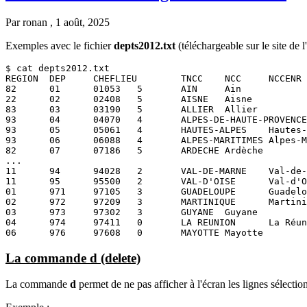
Par
ronan
, 1 août, 2025
Exemples avec le fichier
depts2012.txt
(téléchargeable sur le site de 
$ cat depts2012.txt

REGION  DEP     CHEFLIEU        TNCC    NCC     NCCENR

82      01      01053   5       AIN     Ain

22      02      02408   5       AISNE   Aisne

83      03      03190   5       ALLIER  Allier

93      04      04070   4       ALPES-DE-HAUTE-PROVENCE
93      05      05061   4       HAUTES-ALPES    Hautes-
93      06      06088   4       ALPES-MARITIMES Alpes-M
82      07      07186   5       ARDECHE Ardèche

...

11      94      94028   2       VAL-DE-MARNE    Val-de-
11      95      95500   2       VAL-D'OISE      Val-d'O
01      971     97105   3       GUADELOUPE      Guadelo
02      972     97209   3       MARTINIQUE      Martini
03      973     97302   3       GUYANE  Guyane

04      974     97411   0       LA REUNION      La Réun
06      976     97608   0       MAYOTTE Mayotte
La commande d (delete)
La commande
d
permet de ne pas afficher à l'écran les lignes sélection