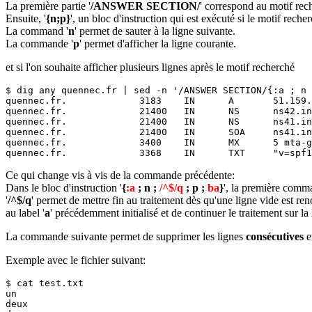
La première partie '
/ANSWER SECTION/
' correspond au motif rec
Ensuite, '
{n;p}
', un bloc d'instruction qui est exécuté si le motif reche
La command '
n
' permet de sauter à la ligne suivante.
La commande '
p
' permet d'afficher la ligne courante.
et si l'on souhaite afficher plusieurs lignes après le motif recherché
$ dig any quennec.fr | sed -n '/ANSWER SECTION/{:a ; n 
quennec.fr.             3183    IN      A       51.159.
quennec.fr.             21400   IN      NS      ns42.in
quennec.fr.             21400   IN      NS      ns41.in
quennec.fr.             21400   IN      SOA     ns41.in
quennec.fr.             3400    IN      MX      5 mta-g
quennec.fr.             3368    IN      TXT     "v=spf1
Ce qui change vis à vis de la commande précédente:
Dans le bloc d'instruction '
{
:a
; n ;
/^$/q
; p ;
ba
}
', la première comm
'
/^$/q
' permet de mettre fin au traitement dès qu'une ligne vide est re
au label '
a
' précédemment initialisé et de continuer le traitement sur la
La commande suivante permet de supprimer les lignes
consécutives
e
Exemple avec le fichier suivant:
$ cat test.txt

un

deux
