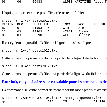
93      06      06088   4       ALPES-MARITIMES Alpes-M
....
L'option -n permet de ne pas afficher le reste du fichier.
$ sed -n '1,4p' depts2012.txt

REGION  DEP     CHEFLIEU        TNCC    NCC     NCCENR

82      01      01053   5       AIN     Ain

22      02      02408   5       AISNE   Aisne

83      03      03190   5       ALLIER  Allier
Il est également possible d'afficher 1 ligne toutes les n lignes
$ sed -n '1~4p' depts2012.txt
Cette commande permet d'afficher à partir de la ligne 1 du fichier puis to
$ sed -n '0~4p' depts2012.txt
Cette commande permet d'afficher à partir de la ligne 4 du fichier puis to
Pour info, ce type d'adressage est valable pour les commandes dele
La commande suivante permet de rechercher un motif précis et d'affic
$ sed -n '/ANSWER SECTION/{n;p}' <(dig a quennec.fr)

quennec.fr.             906     IN      A       51.159.