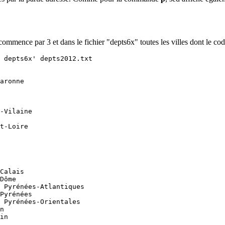
l commence par 3 et dans le fichier "depts6x" toutes les villes dont le c
 depts6x' depts2012.txt

aronne

-Vilaine

t-Loire

Calais

Dôme

 Pyrénées-Atlantiques

Pyrénées

 Pyrénées-Orientales

n

in
