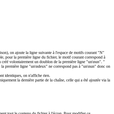
aison), on ajoute la ligne suivante à l'espace de motifs courant "N"
e, pour la première ligne du fichier, le motif courant correspond à
n créé volontairement un doublon de la première ligne "un\nun". "
s de la première ligne "un\ndeux" ne correspond pas à "un\nun" donc on
t identiques, on n'affiche rien.
quement la dernière partie de la chaîne, celle qui a été ajoutée via la
ment tout le contenu du fichier à l'écran. Pour modifier ce