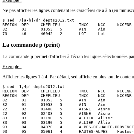
Exemple :
Ne pas afficher les lignes contenant les caractères de a à h (en minusc
$ sed '/[a-h]/d' depts2012.txt

REGION  DEP     CHEFLIEU        TNCC    NCC     NCCENR

82      01      01053   5       AIN     Ain

73      46      46042   2       LOT     Lot
La commande p (print)
La commande
p
permet d'afficher à l'écran les lignes sélectionnées par
Exemple :
Afficher les lignes 1 à 4. Par défaut, sed affiche en plus tout le cont
$ sed '1,4p' depts2012.txt

REGION  DEP     CHEFLIEU        TNCC    NCC     NCCENR

REGION  DEP     CHEFLIEU        TNCC    NCC     NCCENR

82      01      01053   5       AIN     Ain

82      01      01053   5       AIN     Ain

22      02      02408   5       AISNE   Aisne

22      02      02408   5       AISNE   Aisne

83      03      03190   5       ALLIER  Allier

83      03      03190   5       ALLIER  Allier

93      04      04070   4       ALPES-DE-HAUTE-PROVENCE
93      05      05061   4       HAUTES-ALPES    Hautes-