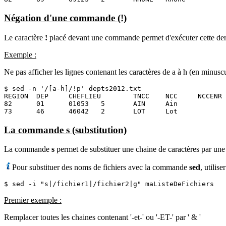
Négation d'une commande (!)
Le caractère
!
placé devant une commande permet d'exécuter cette derniè
Exemple :
Ne pas afficher les lignes contenant les caractères de a à h (en minusc
$ sed -n '/[a-h]/!p' depts2012.txt

REGION  DEP     CHEFLIEU        TNCC    NCC     NCCENR

82      01      01053   5       AIN     Ain

73      46      46042   2       LOT     Lot
La commande s (substitution)
La commande
s
permet de substituer une chaine de caractères par une a
Pour substituer des noms de fichiers avec la commande
sed
, utilis
$ sed -i "s|/fichier1|/fichier2|g" maListeDeFichiers
Premier exemple :
Remplacer toutes les chaines contenant '-et-' ou '-ET-' par ' & '