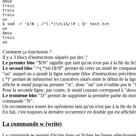
deux

trois

trois

trois

un

$ sed -r '$!N ; /^(.*)\n\1$/!P ; D' test.txt

un

deux

trois

un
Comment ça fonctionne ?
Il y a 3 blocs d'instructions séparés par des ';'
Le premier bloc
"$!N" signifie que tant qu'on n'est pas à la fin du fi
Le second bloc
"/^(.*)\n\1$/!P" permet de créer un motif de comparais
"un" auquel on a ajouté la ligne suivante (bloc d'instructions précéd
(.*)" permet de mémoriser les caractères situés entre le début de la l
affiche le motif jusqu'au premier "\n", donc "un" (on n'oublie pas le "
Pour la seconde ligne, par contre, le motif courant correspond à "deu
Le troisième bloc
"D" permet de supprimer la première partie du motif c
commande "N".
On recommence toutes les opérations tant qu'on n'est pas à la fin du fi
En fait, c'est toujours la dernière occurrence en double qui est affichée
La commande w (write)
La commande
w
permet d'écrire dans un fichier les lignes sélection