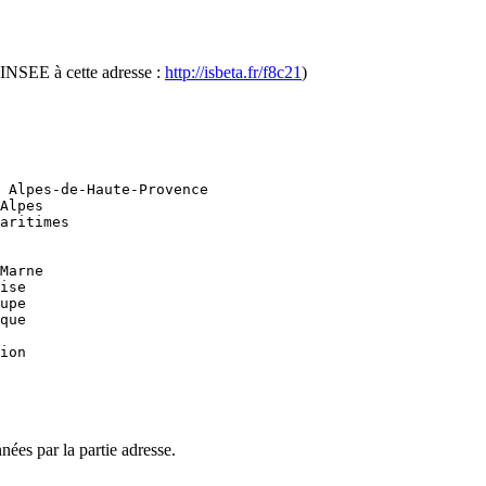
l'INSEE à cette adresse :
http://isbeta.fr/f8c21
)
 Alpes-de-Haute-Provence

Alpes

aritimes

Marne

ise

upe

que

ion

nées par la partie adresse.