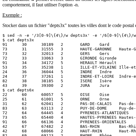
comportement, il faut utiliser l'option -n.
Exemple :
Stocker dans un fichier "depts3x" toutes les villes dont le code posta
$ sed -n -e '/3[0-9]\{4\}/w depts3x' -e '/6[0-9]\{4\}/w
$ cat depts3x

91      30      30189   2       GARD    Gard

73      31      31555   3       HAUTE-GARONNE   Haute-G
73      32      32013   2       GERS    Gers

72      33      33063   3       GIRONDE Gironde

91      34      34172   5       HERAULT Hérault

53      35      35238   1       ILLE-ET-VILAINE Ille-et
24      36      36044   5       INDRE   Indre

24      37      37261   1       INDRE-ET-LOIRE  Indre-e
82      38      38185   5       ISERE   Isère

43      39      39300   2       JURA    Jura

$ cat depts6x

22      60      60057   5       OISE    Oise

25      61      61001   5       ORNE    Orne

31      62      62041   2       PAS-DE-CALAIS   Pas-de-
83      63      63113   2       PUY-DE-DOME     Puy-de-
72      64      64445   4       PYRENEES-ATLANTIQUES   
73      65      65440   4       HAUTES-PYRENEES Hautes-
91      66      66136   4       PYRENEES-ORIENTALES    
42      67      67482   2       BAS-RHIN        Bas-Rhi
42      68      68066   2       HAUT-RHIN       Haut-Rh
82      69      69123   2       RHONE   Rhône