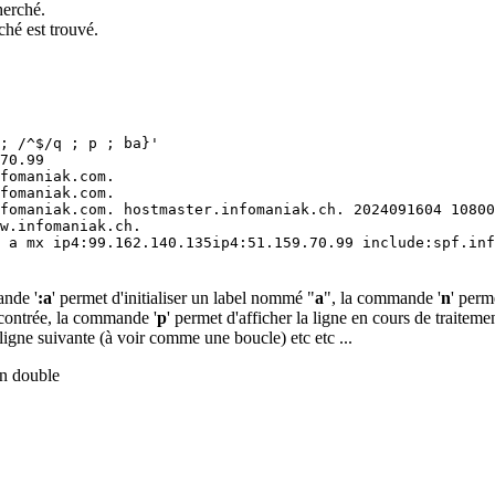
herché.
rché est trouvé.
; /^$/q ; p ; ba}'

70.99

fomaniak.com.

fomaniak.com.

fomaniak.com. hostmaster.infomaniak.ch. 2024091604 10800
w.infomaniak.ch.

 a mx ip4:99.162.140.135ip4:51.159.70.99 include:spf.inf
ande '
:a
' permet d'initialiser un label nommé "
a
", la commande '
n
' perm
ncontrée, la commande '
p
' permet d'afficher la ligne en cours de traitem
 ligne suivante (à voir comme une boucle) etc etc ...
n double