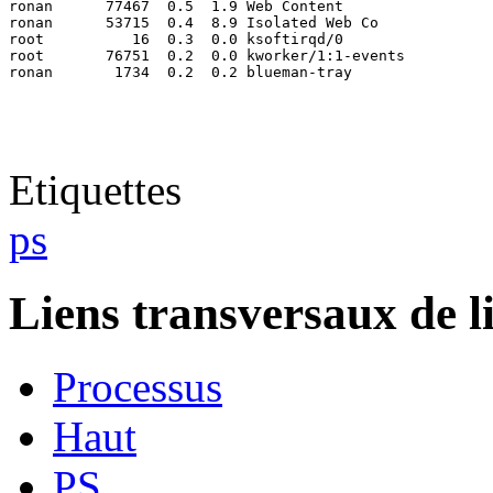
ronan      77467  0.5  1.9 Web Content

ronan      53715  0.4  8.9 Isolated Web Co

root          16  0.3  0.0 ksoftirqd/0

root       76751  0.2  0.0 kworker/1:1-events

ronan       1734  0.2  0.2 blueman-tray
Etiquettes
ps
Liens transversaux de l
Processus
Haut
PS