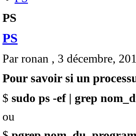
PS
PS
Par
ronan
, 3 décembre, 20
Pour savoir si un processus
$
sudo ps -ef | grep nom
ou
$
pgrep nom_du_progra