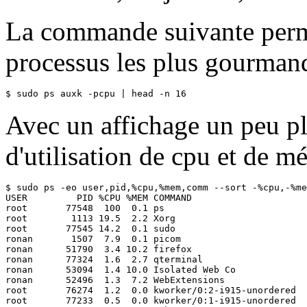
La commande suivante perme
processus les plus gourmand
$ sudo ps auxk -pcpu | head -n 16
Avec un affichage un peu pl
d'utilisation de cpu et de m
$ sudo ps -eo user,pid,%cpu,%mem,comm --sort -%cpu,-%me
USER         PID %CPU %MEM COMMAND

root       77548  100  0.1 ps

root        1113 19.5  2.2 Xorg

root       77545 14.2  0.1 sudo

ronan       1507  7.9  0.1 picom

ronan      51790  3.4 10.2 firefox

ronan      77324  1.6  2.7 qterminal

ronan      53094  1.4 10.0 Isolated Web Co

ronan      52496  1.3  7.2 WebExtensions

root       76274  1.2  0.0 kworker/0:2-i915-unordered

root       77233  0.5  0.0 kworker/0:1-i915-unordered
