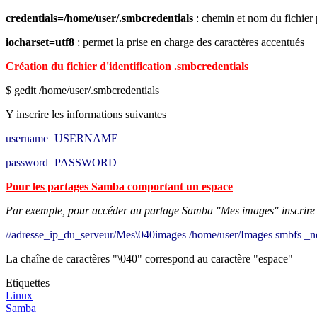
credentials=/home/user/.smbcredentials
: chemin et nom du fichier p
iocharset=utf8
: permet la prise en charge des caractères accentués
Création du fichier d'identification .smbcredentials
$ gedit /home/user/.smbcredentials
Y inscrire les informations suivantes
username=USERNAME
password=PASSWORD
Pour les partages Samba comportant un espace
Par exemple, pour accéder au partage Samba "Mes images" inscrire la
//adresse_ip_du_serveur/Mes\040images
/home/user/Images
smbfs
_n
La chaîne de caractères "\040" correspond au caractère "espace"
Etiquettes
Linux
Samba