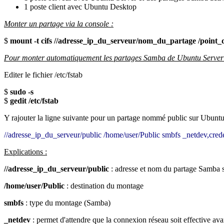
1 poste client avec Ubuntu Desktop
Monter un partage via la console :
$
mount -t cifs //adresse_ip_du_serveur/nom_du_partage /poin
Pour monter automatiquement les partages Samba de Ubuntu Server s
Editer le fichier /etc/fstab
$
sudo -s
$
gedit /etc/fstab
Y rajouter la ligne suivante pour un partage nommé public sur Ubunt
//adresse_ip_du_serveur/public
/home/user/Public
smbfs
_netdev,cred
Explications :
//adresse_ip_du_serveur/public
: adresse et nom du partage Samba s
/home/user/Public
: destination du montage
smbfs
: type du montage (Samba)
_netdev
: permet d'attendre que la connexion réseau soit effective ava