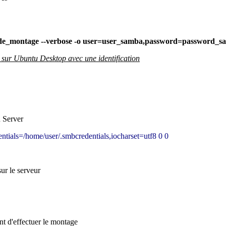
t_de_montage --verbose -o user=user_samba,password=password_
ur Ubuntu Desktop avec une identification
u Server
entials=/home/user/.smbcredentials,iocharset=utf8
0
0
ur le serveur
nt d'effectuer le montage