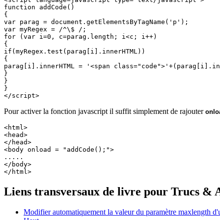
function addCode()

{

var parag = document.getElementsByTagName('p');

var myRegex = /^\$ /;

for (var i=0, c=parag.length; i<c; i++)

{

if(myRegex.test(parag[i].innerHTML))

{

parag[i].innerHTML = '<span class="code">'+(parag[i].in
}

}

}

Pour activer la fonction javascript il suffit simplement de rajouter
onlo
<html>

<head>

</head>

<body onload = "addCode();">

.....

</body>

Liens transversaux de livre pour Trucs & 
Modifier automatiquement la valeur du paramètre maxlength d'u