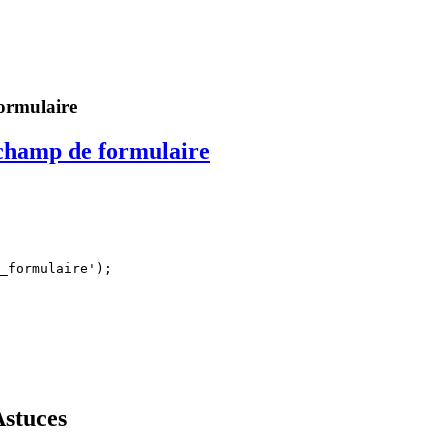
ormulaire
 champ de formulaire
_formulaire');

Astuces