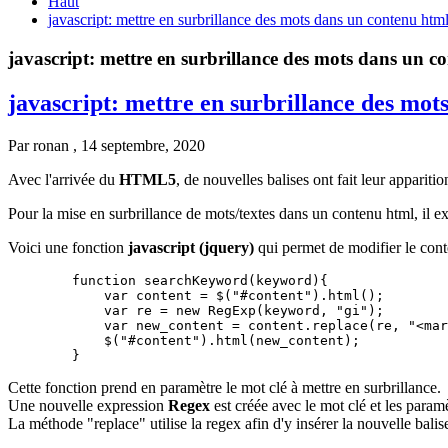
Haut
javascript: mettre en surbrillance des mots dans un contenu htm
javascript: mettre en surbrillance des mots dans un c
javascript: mettre en surbrillance des mot
Par
ronan
, 14 septembre, 2020
Avec l'arrivée du
HTML5
, de nouvelles balises ont fait leur apparitio
Pour la mise en surbrillance de mots/textes dans un contenu html, il e
Voici une fonction
javascript (jquery)
qui permet de modifier le cont
        function searchKeyword(keyword){

            var content = $("#content").html();

            var re = new RegExp(keyword, "gi");

            var new_content = content.replace(re, "<mar
            $("#content").html(new_content);

        }
Cette fonction prend en paramètre le mot clé à mettre en surbrillance.
Une nouvelle expression
Regex
est créée avec le mot clé et les param
La méthode "replace" utilise la regex afin d'y insérer la nouvelle bali