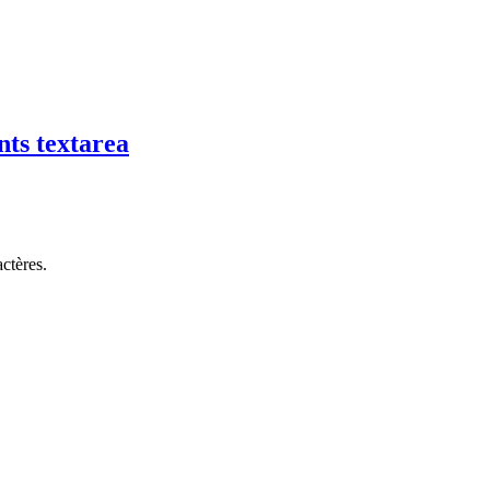
ts textarea
ctères.