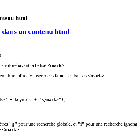
l
ontenu html
s dans un contenu html
n.
xiste dorénavant la balise
<mark>
enu html afin d'y insérer ces fameuses balises
<mark>
k>" + keyword + "</mark>");

ètres
"g"
pour une recherche globale, et
"i"
pour une recherche ignoran
se
<mark>