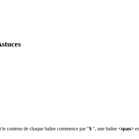
Astuces
i le contenu de chaque balise commence par "
$
", une balise
<span>
es