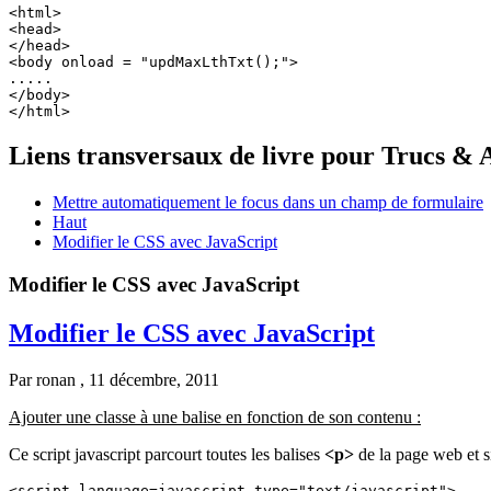
<html>

<head>

</head>

<body onload = "updMaxLthTxt();">

.....

</body>

Liens transversaux de livre pour Trucs & 
Mettre automatiquement le focus dans un champ de formulaire
Haut
Modifier le CSS avec JavaScript
Modifier le CSS avec JavaScript
Modifier le CSS avec JavaScript
Par
ronan
, 11 décembre, 2011
Ajouter une classe à une balise en fonction de son contenu :
Ce script javascript parcourt toutes les balises
<p>
de la page web et s
<script language=javascript type="text/javascript">
