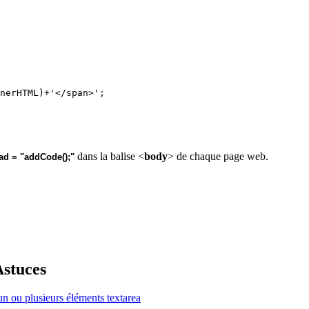
nerHTML)+'</span>';

dans la balise <
body
> de chaque page web.
ad = "addCode();"
Astuces
n ou plusieurs éléments textarea