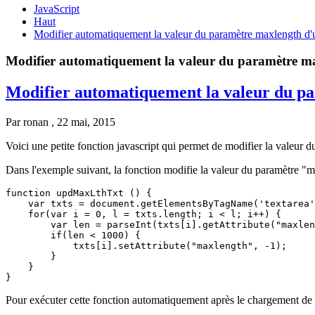
JavaScript
Haut
Modifier automatiquement la valeur du paramètre maxlength d'u
Modifier automatiquement la valeur du paramètre max
Modifier automatiquement la valeur du pa
Par
ronan
, 22 mai, 2015
Voici une petite fonction javascript qui permet de modifier la valeur 
Dans l'exemple suivant, la fonction modifie la valeur du paramètre "max
function updMaxLthTxt () {

    var txts = document.getElementsByTagName('textarea'
    for(var i = 0, l = txts.length; i < l; i++) {

        var len = parseInt(txts[i].getAttribute("maxlen
        if(len < 1000) {

            txts[i].setAttribute("maxlength", -1);

        }

    }

Pour exécuter cette fonction automatiquement après le chargement de 