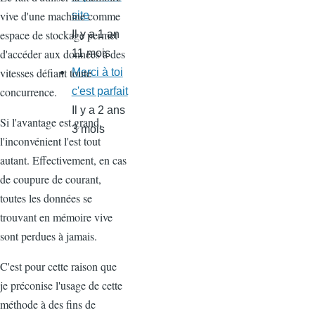
vive d'une machine comme
site
espace de stockage permet
Il y a 1 an
d'accéder aux données à des
11 mois
vitesses défiant toute
Merci à toi
concurrence.
c'est parfait
Il y a 2 ans
Si l'avantage est grand,
3 mois
l'inconvénient l'est tout
autant. Effectivement, en cas
de coupure de courant,
toutes les données se
trouvant en mémoire vive
sont perdues à jamais.
C'est pour cette raison que
je préconise l'usage de cette
méthode à des fins de