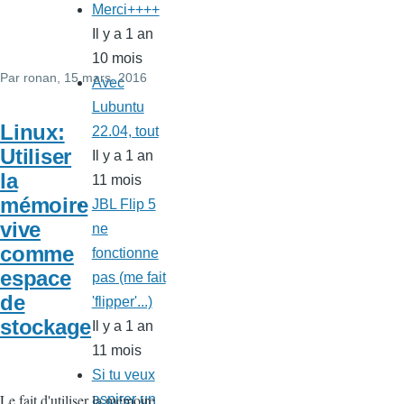
Merci++++
Il y a 1 an
10 mois
Par
ronan
, 15 mars, 2016
Avec
Lubuntu
Linux:
22.04, tout
Utiliser
Il y a 1 an
la
11 mois
mémoire
JBL Flip 5
vive
ne
comme
fonctionne
espace
pas (me fait
de
'flipper'...)
stockage
Il y a 1 an
11 mois
Si tu veux
Le fait d'utiliser la mémoire
aspirer un