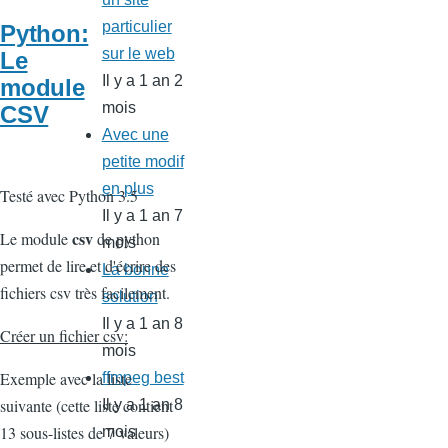
particulier
Python:
sur le web
Le
Il y a 1 an 2
module
mois
CSV
Avec une
petite modif
en plus
Testé avec Python 3.5
Il y a 1 an 7
csv
Le module
de python
mois
permet de lire et d'écrire des
La bonne
fichiers csv très facilement.
solution
Il y a 1 an 8
Créer un fichier csv:
mois
Exemple avec la liste
ffmpeg best
suivante (cette liste contient
Il y a 1 an 8
13 sous-listes de 7 valeurs)
mois