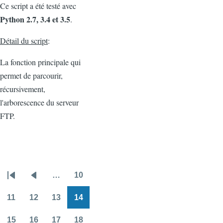
Ce script a été testé avec
Python 2.7, 3.4 et 3.5
.
Détail du script
:
La fonction principale qui
permet de parcourir,
récursivement,
l'arborescence du serveur
FTP.
…
10
Pagination
Première
Page
Page
page
précédente
11
12
13
14
Page
Page
Page
Page
15
16
17
18