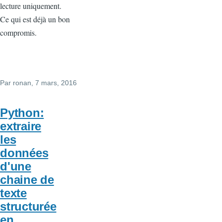
lecture uniquement.
Ce qui est déjà un bon
compromis.
Par
ronan
, 7 mars, 2016
Python:
extraire
les
données
d'une
chaine de
texte
structurée
en