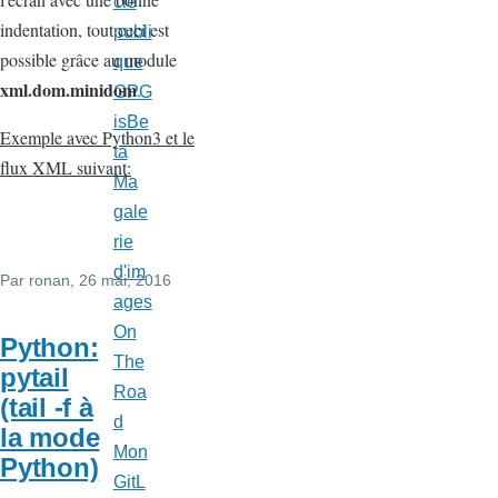
clé
indentation, tout ceci est
publi
possible grâce au module
que
xml.dom.minidom
.
GPG
isBe
Exemple avec Python3 et le
ta
flux XML suivant:
Ma
gale
rie
d'im
Par
ronan
, 26 mai, 2016
ages
On
Python:
The
pytail
Roa
(tail -f à
d
la mode
Mon
Python)
GitL