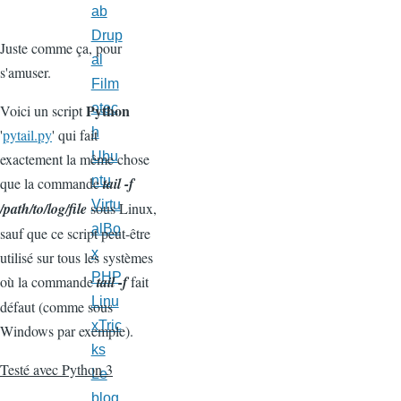
ab
Drup
Juste comme ça, pour
al
s'amuser.
Film
Python
otec
Voici un script
h
'
pytail.py
' qui fait
Ubu
exactement la même chose
ntu
que la commande
tail -f
Virtu
/path/to/log/file
sous Linux,
alBo
sauf que ce script peut-être
x
utilisé sur tous les systèmes
PHP
où la commande
tail -f
fait
Linu
défaut (comme sous
xTric
Windows par exemple).
ks
Testé avec Python 3
Le
blog