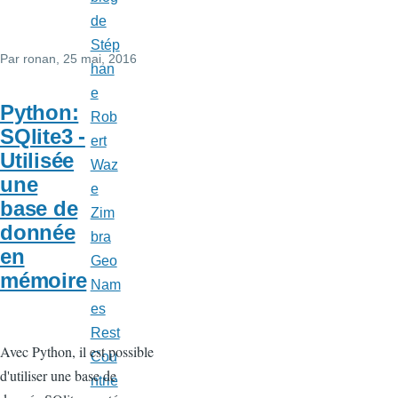
de
Stép
Par
ronan
, 25 mai, 2016
han
e
Python:
Rob
SQlite3 -
ert
Utilisée
Waz
une
e
base de
Zim
donnée
bra
en
Geo
mémoire
Nam
es
Rest
Avec Python, il est possible
Cou
d'utiliser une base de
ntrie