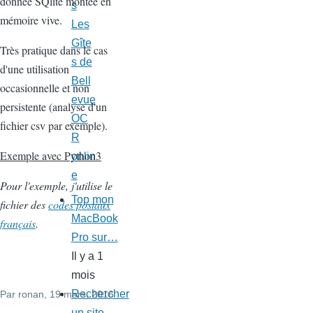
donnée SQlite montée en
s
mémoire vive.
Les
Gîte
Très pratique dans le cas
s de
d'une utilisation
Bell
occasionnelle et non
evue
persistente (analyse d'un
OC
fichier csv par exemple).
R
Exemple avec Python3
onlin
e
Pour l'exemple, j'utilise le
Top mon
fichier des
codes postaux
MacBook
français
.
Pro sur…
Il y a 1
mois
Rechercher
Par
ronan
, 19 mars, 2016
un site